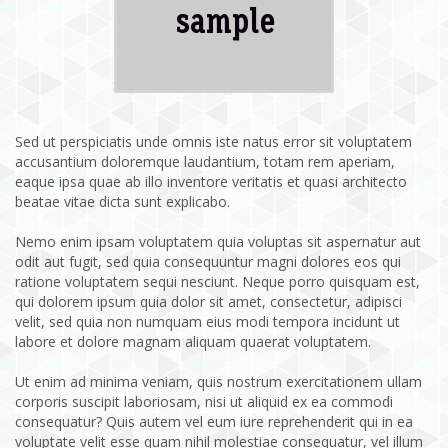
Sed ut perspiciatis unde omnis iste natus error sit voluptatem
accusantium doloremque laudantium, totam rem aperiam,
eaque ipsa quae ab illo inventore veritatis et quasi architecto
beatae vitae dicta sunt explicabo.
Nemo enim ipsam voluptatem quia voluptas sit aspernatur aut
odit aut fugit, sed quia consequuntur magni dolores eos qui
ratione voluptatem sequi nesciunt. Neque porro quisquam est,
qui dolorem ipsum quia dolor sit amet, consectetur, adipisci
velit, sed quia non numquam eius modi tempora incidunt ut
labore et dolore magnam aliquam quaerat voluptatem.
Ut enim ad minima veniam, quis nostrum exercitationem ullam
corporis suscipit laboriosam, nisi ut aliquid ex ea commodi
consequatur? Quis autem vel eum iure reprehenderit qui in ea
voluptate velit esse quam nihil molestiae consequatur, vel illum