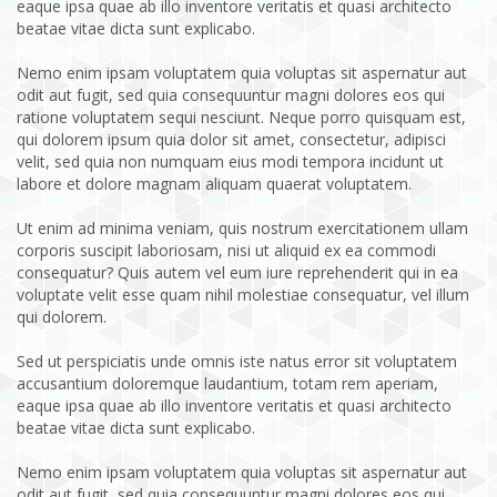
eaque ipsa quae ab illo inventore veritatis et quasi architecto
beatae vitae dicta sunt explicabo.
Nemo enim ipsam voluptatem quia voluptas sit aspernatur aut
odit aut fugit, sed quia consequuntur magni dolores eos qui
ratione voluptatem sequi nesciunt. Neque porro quisquam est,
qui dolorem ipsum quia dolor sit amet, consectetur, adipisci
velit, sed quia non numquam eius modi tempora incidunt ut
labore et dolore magnam aliquam quaerat voluptatem.
Ut enim ad minima veniam, quis nostrum exercitationem ullam
corporis suscipit laboriosam, nisi ut aliquid ex ea commodi
consequatur? Quis autem vel eum iure reprehenderit qui in ea
voluptate velit esse quam nihil molestiae consequatur, vel illum
qui dolorem.
Sed ut perspiciatis unde omnis iste natus error sit voluptatem
accusantium doloremque laudantium, totam rem aperiam,
eaque ipsa quae ab illo inventore veritatis et quasi architecto
beatae vitae dicta sunt explicabo.
Nemo enim ipsam voluptatem quia voluptas sit aspernatur aut
odit aut fugit, sed quia consequuntur magni dolores eos qui