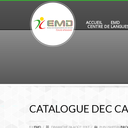
ACCUEIL
EMD
CENTRE DE LANGUE
CATALOGUE DEC CA
BY
EMD
/
DIMANCHE, 06 AOÛT 2017
/
PUBLISHED IN
BRO