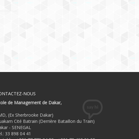
ONTACTEZ-NOUS
́cole de Management de Dakar,
MD, (Ex Sherbrooke Dakar)
akam Cité Batrain (Derrière Bataillon du Train)
akar - SENEGAL
́l.: 33 898 04 41