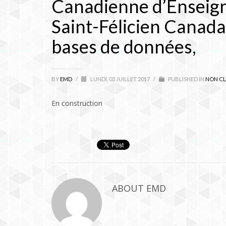
Canadienne d’Enseig
Saint-Félicien Canada
bases de données,
BY
EMD
/
LUNDI, 03 JUILLET 2017
/
PUBLISHED IN
NON CL
En construction
ABOUT
EMD